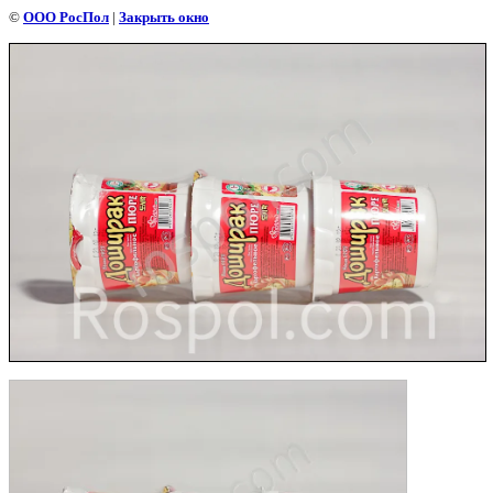
©
ООО РосПол
|
Закрыть окно