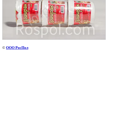
©
ООО РосПол