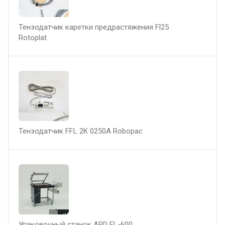
Тензодатчик каретки предрастяжения Fl25
Rotoplat
Тензодатчик FFL 2K 0250A Robopac
Упаковочный станок ARD FL-600