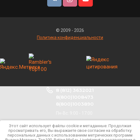
© 2009 - 2026
Политика конфиденциальности
8 (812) 3632021
8(800)1008473
8(800)1003890
Пн-Вс: 9:00 - 17:00
Лен. область, Ломоносовский район,
Этот сайт использует файлы cookie и метаданные. Продолжая
промзона Пески, Отраслевой пер. Стр.
просматривать его, Вы выражаете свое согласие на обработку
персональных данных с использованием метрических программ
3
Яндекс.Метрика, Top100, Rating Mail.ru, LiveInternet в соответствии с